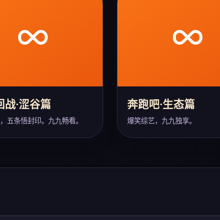
回战·涩谷篇
奔跑吧·生态篇
，五条悟封印。九九畅看。
爆笑综艺，九九独享。