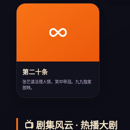
第二十条
张艺谋法理人情，笑中带泪。九九独家
放映。
📺 剧集风云 · 热播大剧