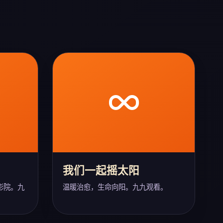
我们一起摇太阳
影院。九
温暖治愈，生命向阳。九九观看。