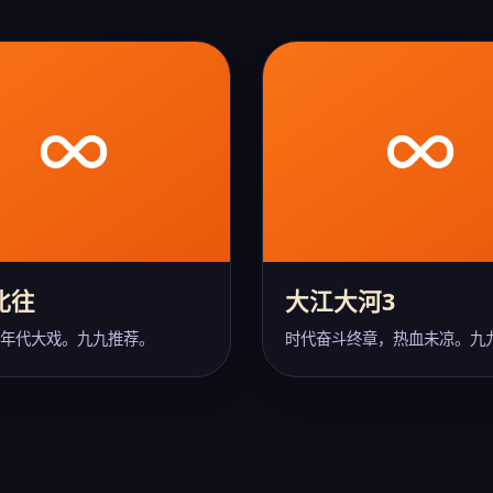
北往
大江大河3
年代大戏。九九推荐。
时代奋斗终章，热血未凉。九