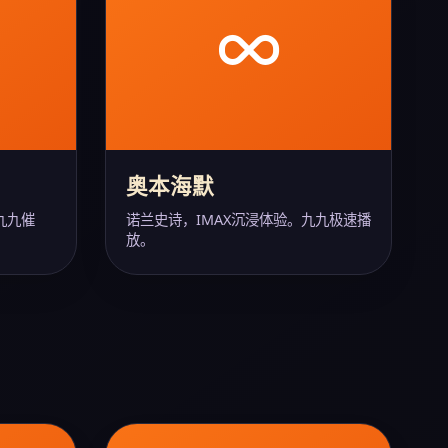
奥本海默
九九催
诺兰史诗，IMAX沉浸体验。九九极速播
放。