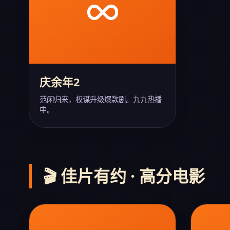
庆余年2
范闲归来，权谋升级爆款剧。九九热播
中。
🎬 佳片有约 · 高分电影